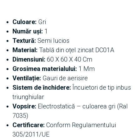
Culoare:
Gri
Număr uși:
1
Textură:
Semi lucios
Material:
Tablă din oțel zincat DC01A
Dimensiuni:
60 X 60 X 40 Cm
Grosimea materialului:
1 Mm
Ventilație:
Gauri de aerisire
Sistem de închidere:
Încuietori de tip inbus
triunghiular
Vopsire:
Electrostatică – culoarea gri (Ral
7035)
Certificare:
Conform Regulamentului
305/2011/UE