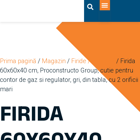
ACASĂ-BAD
OFERTA LUNII
Prima pagină
/
Magazin
/
Firide / cutii gaz
/ Firida
60x60x40 cm, Proconstructo Group, cutie pentru
contor de gaz si regulator, gri, din tabla, cu 2 orificii
mari
FIRIDA
60X60X40