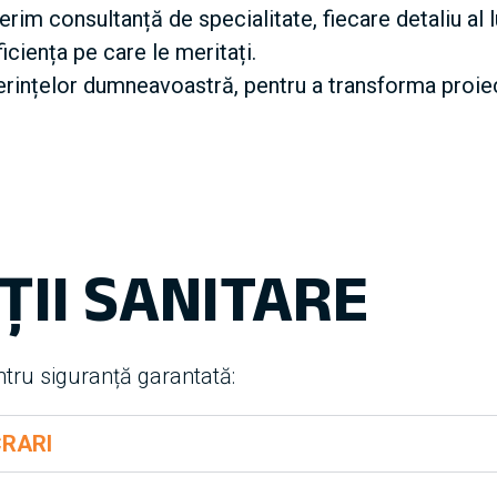
rim consultanță de specialitate, fiecare detaliu al l
ficiența pe care le meritați.
rințelor dumneavoastră, pentru a transforma proiectel
ȚII SANITARE
ntru siguranță garantată:
CRARI