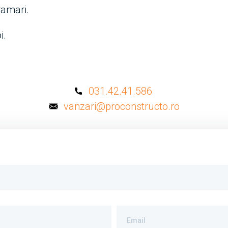
ramari.
i.
!
031.42.41.586
vanzari@proconstructo.ro
Email