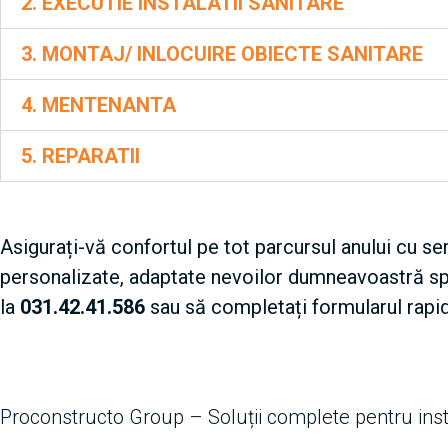
2. EXECUTIE INSTALATII SANITARE
3. MONTAJ/ INLOCUIRE OBIECTE SANITARE
4. MENTENANTA
5. REPARATII
Asigurați-vă confortul pe tot parcursul anului cu se
personalizate, adaptate nevoilor dumneavoastră spe
la
031.42.41.586
sau să completați formularul rapid
Proconstructo Group – Soluții complete pentru insta