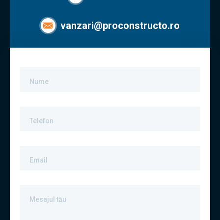
vanzari@proconstructo.ro
Nume
Telefon
Email
Mesajul tău