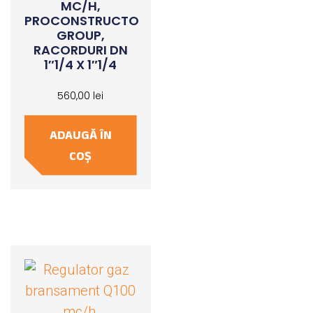
MC/H,
PROCONSTRUCTO
GROUP,
RACORDURI DN
1″1/4 X 1″1/4
560,00
lei
ADAUGĂ ÎN
COȘ