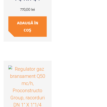
770,00
lei
ADAUGĂ ÎN
COȘ