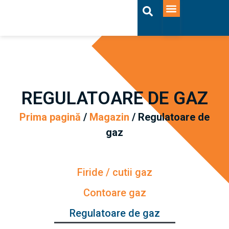
ACASĂ-BAD
OFERTA LUNII
REGULATOARE DE GAZ
Prima pagină
/
Magazin
/ Regulatoare de
gaz
Firide / cutii gaz
Contoare gaz
Regulatoare de gaz