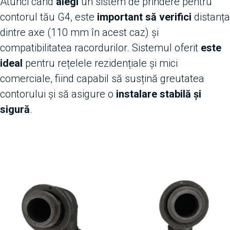
Atunci când
alegi
un sistem de prindere pentru
contorul tău G4, este
important să verifici
distanța
dintre axe (110 mm în acest caz) și
compatibilitatea racordurilor. Sistemul oferit
este
ideal
pentru rețelele rezidențiale și mici
comerciale, fiind capabil să susțină greutatea
contorului și să asigure o
instalare stabilă și
sigură
.