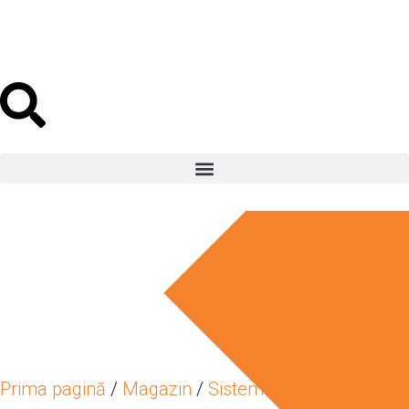
Oferta lunii
Prima pagină
/
Magazin
/
Sisteme de prindere