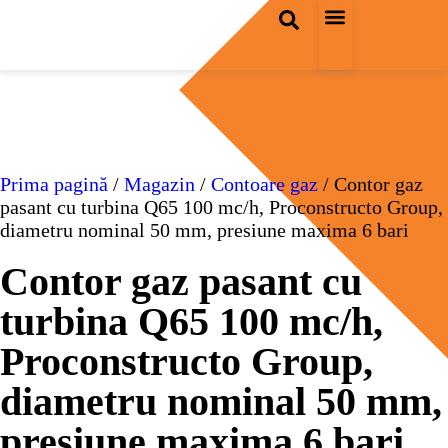
ACASĂ-BAD
OFERTA LUNII
Prima pagină
/
Magazin
/
Contoare gaz
/ Contor gaz
pasant cu turbina Q65 100 mc/h, Proconstructo Group,
diametru nominal 50 mm, presiune maxima 6 bari
Contor gaz pasant cu
turbina Q65 100 mc/h,
Proconstructo Group,
diametru nominal 50 mm,
presiune maxima 6 bari