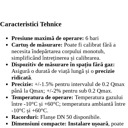
Caracteristici Tehnice
Presiune maximă de operare:
6 bari
Cartuș de măsurare:
Poate fi calibrat fără a
necesita îndepărtarea corpului monotub,
simplificând întreținerea și calibrarea.
Dispozitiv de măsurare în spațiu fără gaz:
Asigură o durată de viață lungă și o
precizie
ridicată
.
Precizie:
+/-1.5% pentru intervalul de 0.2 Qmax
până la Qmax; +/-2% pentru sub 0.2 Qmax.
Temperatura de operare:
Temperatura gazului
între -10°C și +60°C; temperatura ambiantă între
-10°C și +60°C.
Racorduri:
Flanșe DN 50 disponibile.
Dimensiuni compacte:
Instalare ușoară
, poate