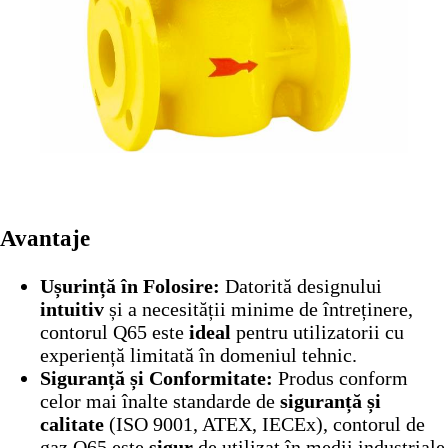
Avantaje
Ușurință în Folosire:
Datorită designului
intuitiv
și a necesității minime de întreținere,
contorul Q65 este
ideal
pentru utilizatorii cu
experiență limitată în domeniul tehnic.
Siguranță și Conformitate:
Produs conform
celor mai înalte standarde de
siguranță și
calitate
(ISO 9001, ATEX, IECEx), contorul de
gaz Q65 este
sigur
de utilizat în medii industriale