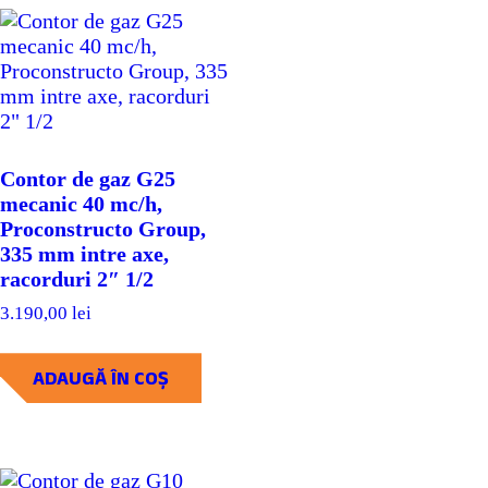
Contor de gaz G25
mecanic 40 mc/h,
Proconstructo Group,
335 mm intre axe,
racorduri 2″ 1/2
3.190,00
lei
ADAUGĂ ÎN COȘ