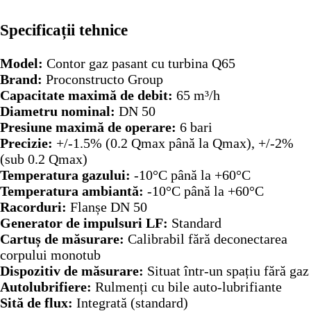
Specificații tehnice
Model:
Contor gaz pasant cu turbina Q65
Brand:
Proconstructo Group
Capacitate maximă de debit:
65 m³/h
Diametru nominal:
DN 50
Presiune maximă de operare:
6 bari
Precizie:
+/-1.5% (0.2 Qmax până la Qmax), +/-2%
(sub 0.2 Qmax)
Temperatura gazului:
-10°C până la +60°C
Temperatura ambiantă:
-10°C până la +60°C
Racorduri:
Flanșe DN 50
Generator de impulsuri LF:
Standard
Cartuș de măsurare:
Calibrabil fără deconectarea
corpului monotub
Dispozitiv de măsurare:
Situat într-un spațiu fără gaz
Autolubrifiere:
Rulmenți cu bile auto-lubrifiante
Sită de flux:
Integrată (standard)