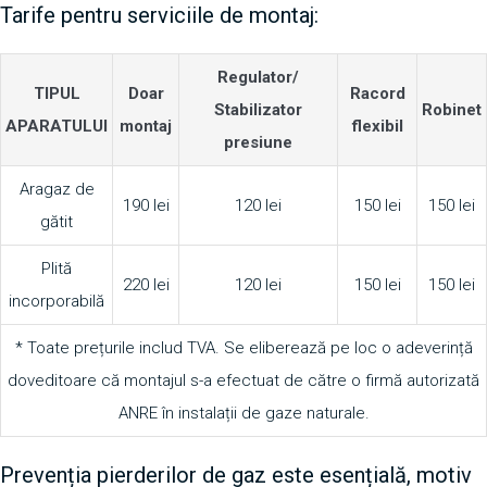
Tarife pentru serviciile de montaj:
Regulator/
TIPUL
Doar
Racord
Stabilizator
Robinet
APARATULUI
montaj
flexibil
presiune
Aragaz de
190 lei
120 lei
150 lei
150 lei
gătit
Plită
220 lei
120 lei
150 lei
150 lei
incorporabilă
* Toate prețurile includ TVA. Se eliberează pe loc o adeverință
doveditoare că montajul s-a efectuat de către o firmă autorizată
ANRE în instalații de gaze naturale.
Prevenția pierderilor de gaz este esențială, motiv