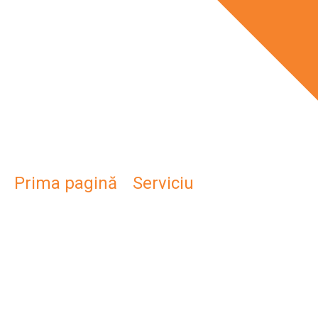
EXECUTIE
INSTALATII
TERMICE
Prima pagină
/
Serviciu
/ Executie
instalatii termice