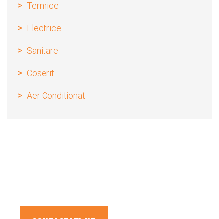
Termice
Electrice
Sanitare
Coserit
Aer Conditionat
Aveti nevoie de ajutor?
Suntem aici sa va ajutam
031.42.41.586