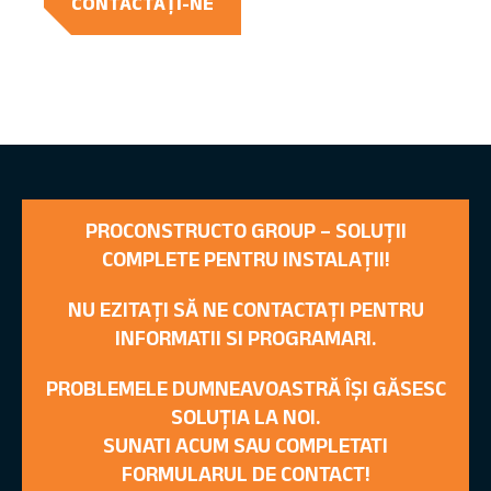
CONTACTAȚI-NE
PROCONSTRUCTO GROUP – SOLUȚII
COMPLETE PENTRU INSTALAȚII!
NU EZITAȚI SĂ NE CONTACTAȚI PENTRU
INFORMATII SI PROGRAMARI.
PROBLEMELE DUMNEAVOASTRĂ ÎȘI GĂSESC
SOLUȚIA LA NOI.
SUNATI ACUM SAU COMPLETATI
FORMULARUL DE CONTACT!