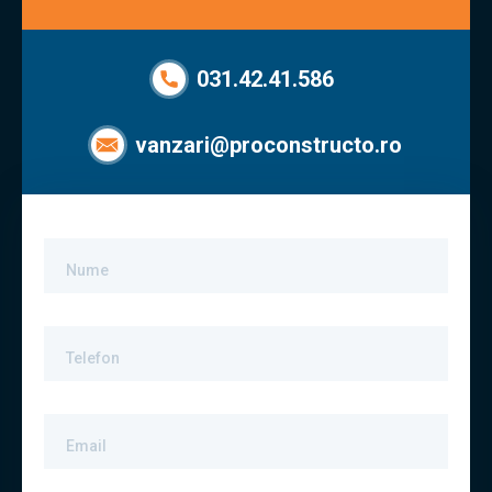
031.42.41.586
vanzari@proconstructo.ro
Nume
Telefon
Email