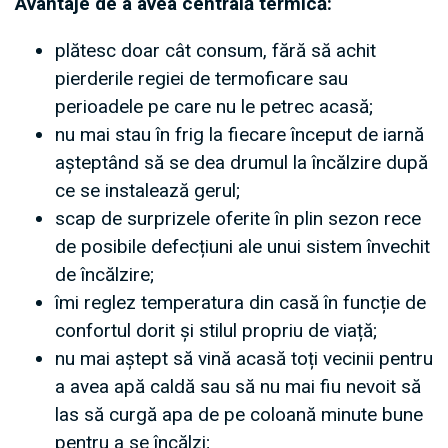
Avantaje de a avea centrală termică:
plătesc doar cât consum, fără să achit
pierderile regiei de termoficare sau
perioadele pe care nu le petrec acasă;
nu mai stau în frig la fiecare început de iarnă
așteptând să se dea drumul la încălzire după
ce se instalează gerul;
scap de surprizele oferite în plin sezon rece
de posibile defecțiuni ale unui sistem învechit
de încălzire;
îmi reglez temperatura din casă în funcție de
confortul dorit și stilul propriu de viață;
nu mai aștept să vină acasă toți vecinii pentru
a avea apă caldă sau să nu mai fiu nevoit să
las să curgă apa de pe coloană minute bune
pentru a se încălzi;